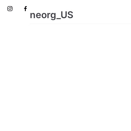
Saltar
neorg_US
al
contenido