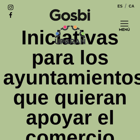
ES
CA
Saltar
al
contenido
Iniciativas
para los
ayuntamiento
que quieran
apoyar el
comercio