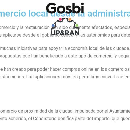
omercio local desde la administr
comercio y la restauración han sido duramente afectados, especi
e aplicarse desde el gobierno central y las autonomías para dete
chas iniciativas para apoyar la economía local de las ciudades
do propuestas que han beneficiado a este tipo de comercio, y seg
se han creado para poder hacer compras online en los comercios 
stricciones. Las aplicaciones móviles permitirán convertirse e
comercio de proximidad de la ciudad, impulsada por el Ayuntamie
to adherido, el Consistorio bonifica parte del importe, que qued